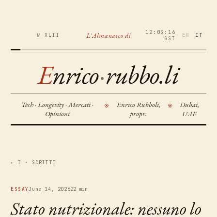
12:03:18
L'Almanacco di
№ XLII
·
EN
IT
GST
E
nrico
·
rubbo.li
Tech · Longevity · Mercati ·
Enrico Rubboli,
Dubai,
※
※
Opinioni
propr.
UAE
← I · SCRITTI
ESSAY
June 14, 2026
22 min
Stato nutrizionale: nessuno lo