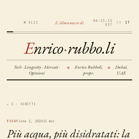
06:13:11
L'Almanacco di
№ XLII
·
EN
IT
GST
E
nrico
·
rubbo.li
Tech · Longevity · Mercati ·
Enrico Rubboli,
Dubai,
※
※
Opinioni
propr.
UAE
← I · SCRITTI
ESSAY
June 2, 2026
13 min
Più acqua, più disidratati: la