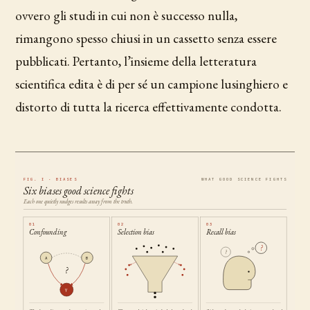
ovvero gli studi in cui non è successo nulla,
rimangono spesso chiusi in un cassetto senza essere
pubblicati. Pertanto, l’insieme della letteratura
scientifica edita è di per sé un campione lusinghiero e
distorto di tutta la ricerca effettivamente condotta.
FIG. I · BIASES
WHAT GOOD SCIENCE FIGHTS
Six biases good science fights
Each one quietly nudges results away from the truth.
01
02
03
Confounding
Selection bias
Recall bias
?
?
A
B
?
Y