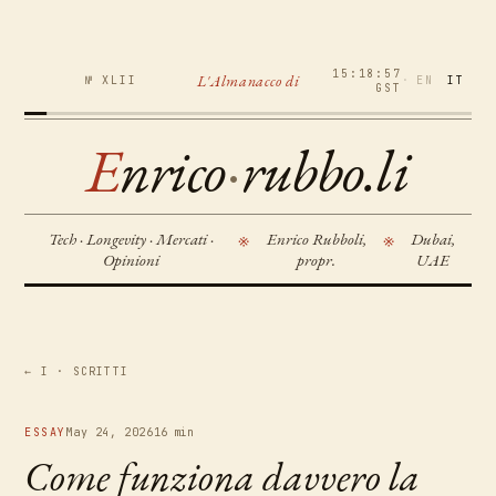
15:18:58
L'Almanacco di
№ XLII
·
EN
IT
GST
E
nrico
·
rubbo.li
Tech · Longevity · Mercati ·
Enrico Rubboli,
Dubai,
※
※
Opinioni
propr.
UAE
← I · SCRITTI
ESSAY
May 24, 2026
16 min
Come funziona davvero la