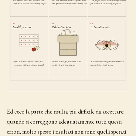
The broccoli eater also exercises and
The non-drinkers included people who
Sick people search their memory harder
sleeps well. Which one actually helped?
had quit because they were already sick.
for a cause than healthy people do.
04
05
06
Healthy adherer
Publication bias
Expectation bias
People who reliably take their pills,
Positive results get published. Null
A researcher rooting for the treatment
even sugar pills, are different people.
results often sit in a drawer.
rounds things in its favor.
Ed ecco la parte che risulta più difficile da accettare:
quando si correggono adeguatamente tutti questi
errori, molto spesso i risultati non sono quelli sperati.